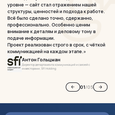
уровне — сайт стал отражением нашей
бр
структуры, ценностей и подхода к работе.
ст
Всё было сделано точно, сдержанно,
кор
профессионально. Особенно ценим
и д
внимание к деталям и деловому тону в
на
подаче информации.
ре
Проект реализован строго в срок, с чёткой
про
коммуникацией на каждом этапе.»
кот
Антон Гольцман
Директор департамента коммуникаций и связей с
инвесторами, SFI Holding
01
/
05